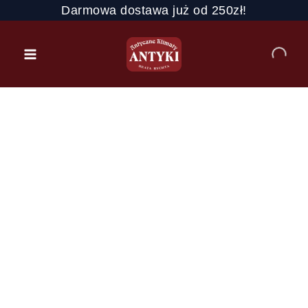
Przejdź
Darmowa dostawa już od 250zł!
do
treści