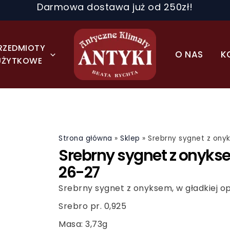
Darmowa dostawa już od 250zł!
RZEDMIOTY
O NAS
K
UŻYTKOWE
Strona główna
»
Sklep
»
Srebrny sygnet z onyk
Srebrny sygnet z onyksem
26-27
Srebrny sygnet z onyksem, w gładkiej o
Srebro pr. 0,925
Masa: 3,73g