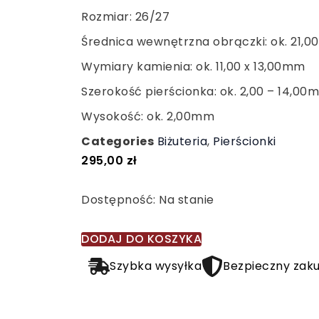
Rozmiar: 26/27
Średnica wewnętrzna obrączki: ok. 21,
Wymiary kamienia: ok. 11,00 x 13,00mm
Szerokość pierścionka: ok. 2,00 – 14,00
Wysokość: ok. 2,00mm
Categories
Biżuteria
,
Pierścionki
295,00
zł
ilość
Dostępność:
Na stanie
Srebrny
sygnet
DODAJ DO KOSZYKA
z
Szybka wysyłka
Bezpieczny zak
onyksem,
gładki,
srebro