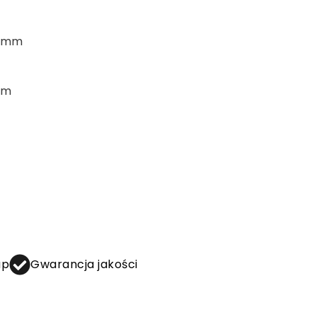
00mm
mm
up
Gwarancja jakości