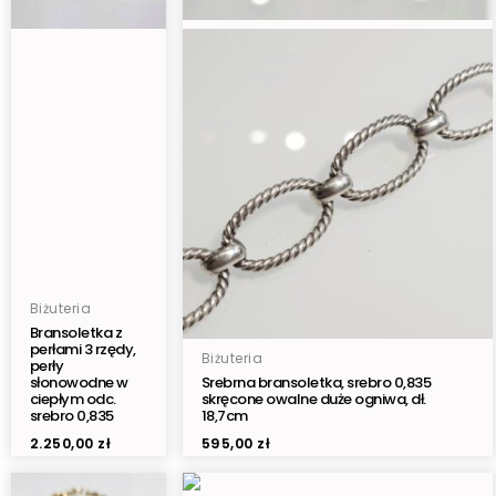
Biżuteria
Bransoletka z
perłami 3 rzędy,
Biżuteria
perły
słonowodne w
Srebrna bransoletka, srebro 0,835
ciepłym odc.
skręcone owalne duże ogniwa, dł.
srebro 0,835
18,7cm
2.250,00
zł
595,00
zł