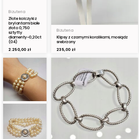
Biżuteria
Złote kolczyki z
brylantami białe
złoto 0,750
Biżuteria
sztyfty
diamenty~0,20ct
Klipsy z czarnymi koralikami, mosiądz
(04)
srebrzony
2.250,00
zł
235,00
zł