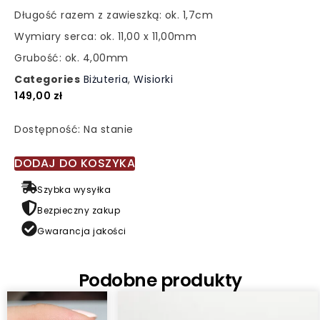
Długość razem z zawieszką: ok. 1,7cm
Wymiary serca: ok. 11,00 x 11,00mm
Grubość: ok. 4,00mm
Categories
Biżuteria
,
Wisiorki
149,00
zł
ilość
Dostępność:
Na stanie
Pozłacany
wisiorek
DODAJ DO KOSZYKA
serce,
Szybka wysyłka
srebro
złocone
Bezpieczny zakup
0,835
Gwarancja jakości
cyrkonie
Podobne produkty