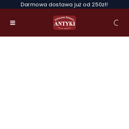
Przejdź
Darmowa dostawa już od 250zł!
do
treści