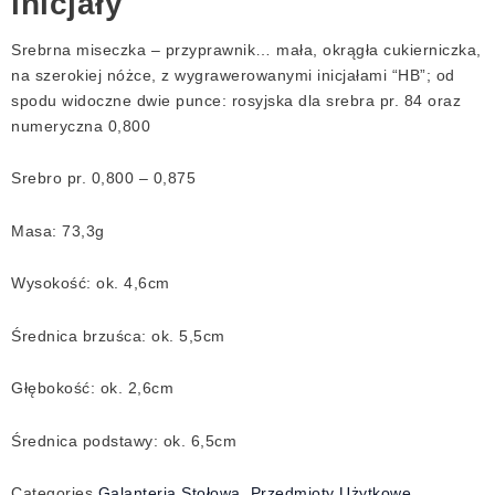
inicjały
Srebrna miseczka – przyprawnik… mała, okrągła cukierniczka,
na szerokiej nóżce, z wygrawerowanymi inicjałami “HB”; od
spodu widoczne dwie punce: rosyjska dla srebra pr. 84 oraz
numeryczna 0,800
Srebro pr. 0,800 – 0,875
Masa: 73,3g
Wysokość: ok. 4,6cm
Średnica brzuśca: ok. 5,5cm
Głębokość: ok. 2,6cm
Średnica podstawy: ok. 6,5cm
Categories
Galanteria Stołowa
,
Przedmioty Użytkowe