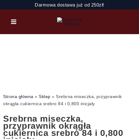
Przejdź
Darmowa dostawa już od 250zł!
do
treści
Strona główna
»
Sklep
»
Srebrna miseczka, przyprawnik
okrągła cukiernica srebro 84 i 0,800 inicjały
Srebrna miseczka,
przyprawnik okrągła
cukiernica srebro 84 i 0,800