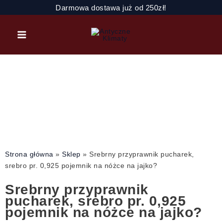
Przejdź
ilość
Darmowa dostawa już od 250zł!
do
Srebrny
treści
przyprawnik
pucharek,
srebro
pr.
0,925
pojemnik
na
nóżce
na
jajko?
Strona główna
»
Sklep
»
Srebrny przyprawnik pucharek,
srebro pr. 0,925 pojemnik na nóżce na jajko?
Srebrny przyprawnik
pucharek, srebro pr. 0,925
pojemnik na nóżce na jajko?