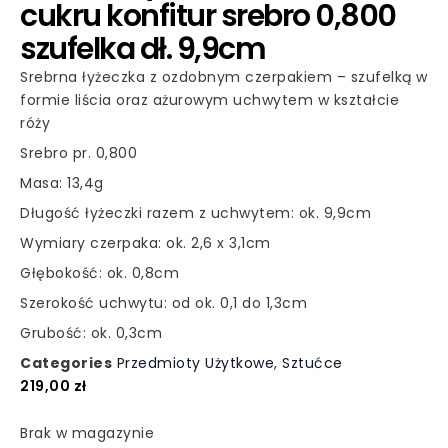
cukru konfitur srebro 0,800
szufelka dł. 9,9cm
Srebrna łyżeczka z ozdobnym czerpakiem – szufelką w
formie liścia oraz ażurowym uchwytem w kształcie
róży
Srebro pr. 0,800
Masa: 13,4g
Długość łyżeczki razem z uchwytem: ok. 9,9cm
Wymiary czerpaka: ok. 2,6 x 3,1cm
Głębokość: ok. 0,8cm
Szerokość uchwytu: od ok. 0,1 do 1,3cm
Grubość: ok. 0,3cm
Categories
Przedmioty Użytkowe
,
Sztućce
219,00
zł
Brak w magazynie