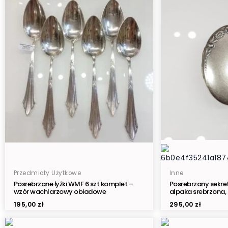
Przedmioty Użytkowe
Inne
Posrebrzane łyżki WMF 6 szt komplet –
Posrebrzany sekret
wzór wachlarzowy obiadowe
alpaka srebrzona,
195,00
zł
295,00
zł