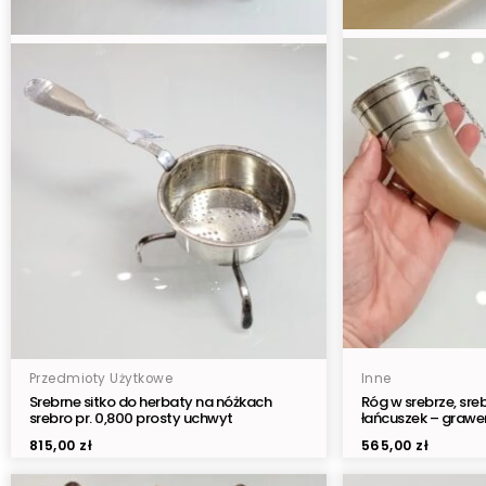
Przedmioty Użytkowe
Inne
Srebrne sitko do herbaty na nóżkach
Róg w srebrze, sreb
srebro pr. 0,800 prosty uchwyt
łańcuszek – graw
815,00
zł
565,00
zł