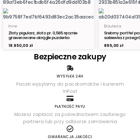
Inne
Biżuteria
Złoty pigularz, złoto pr. 0,585 ręcznie
Srebrny portfel por
grawerowane okrągłe puzderko
sakiewka z przegr
18.850,00
zł
895,00
zł
Bezpieczne zakupy
WYSYŁKA 24H
Paczki wysyłamy do paczkomatów i kurierem
InPost
PŁATNOŚĆ PAYU
Możesz zapłacić za pośrednictwem zaufanego
partnera lub przy odbiorze zamówienia
GWARANCJA JAKOŚCI