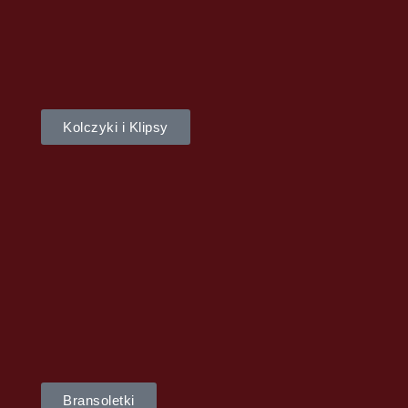
Kolczyki i Klipsy
Bransoletki