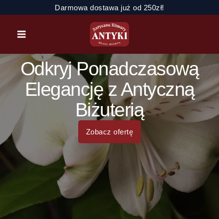
Przejdź
Darmowa dostawa już od 250zł!
do
treści
Odkryj Ponadczasową
Elegancję z Antyczną
Biżuterią
Zobacz ofertę