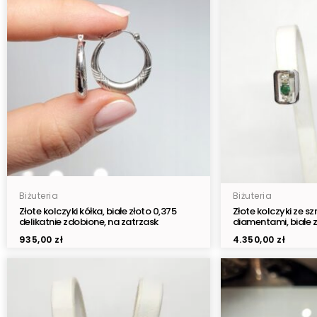
Biżuteria
Biżuteria
Złote kolczyki kółka, białe złoto 0,375
Złote kolczyki ze 
delikatnie zdobione, na zatrzask
diamentami, białe z
935,00
zł
4.350,00
zł