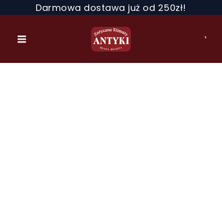
Przejdź
Darmowa dostawa już od 250zł!
do
treści