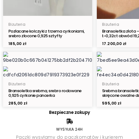
Biżuteria
Biżuteria
Pozłacane kolczyki z trzema cyrkoniami,
Bransoletka złota 
srebro złocone 0,925 sztyfty
ł.~0,32ct obwód 19
185,00
zł
17.200,00
zł
Biżuteria
Biżuteria
Bransoletka srebrna, srebro rodowane
Srebrna bransoletk
0,925 cyrkonie pancerka
skręcone owalne du
285,00
zł
595,00
zł
Bezpieczne zakupy
WYSYŁKA 24H
Paczki wysyłamy do paczkomatów i kurierem