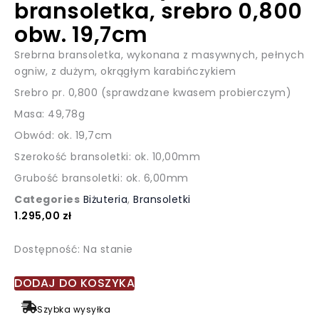
bransoletka, srebro 0,800
obw. 19,7cm
Srebrna bransoletka, wykonana z masywnych, pełnych
ogniw, z dużym, okrągłym karabińczykiem
Srebro pr. 0,800 (sprawdzane kwasem probierczym)
Masa: 49,78g
Obwód: ok. 19,7cm
Szerokość bransoletki: ok. 10,00mm
Grubość bransoletki: ok. 6,00mm
Categories
Biżuteria
,
Bransoletki
1.295,00
zł
ilość
Dostępność:
Na stanie
Srebrna
masywna
DODAJ DO KOSZYKA
bransoletka,
Szybka wysyłka
srebro