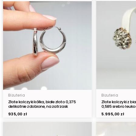
Biżuteria
Biżuteria
Złote kolczyki kółka, białe złoto 0,375
Złote kolczyki z bi
delikatnie zdobione, na zatrzask
0,585 srebro leuko
935,00
zł
5.995,00
zł