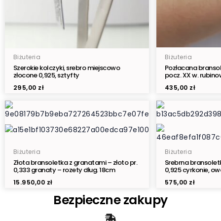
Biżuteria
Biżuteria
Szerokie kolczyki, srebro miejscowo
Pozłacana bransol
złocone 0,925, sztyfty
pocz. XX w. rubin
295,00
zł
435,00
zł
Biżuteria
Biżuteria
Złota bransoletka z granatami – złoto pr.
Srebrna bransoletk
0,333 granaty – rozety dług. 18cm
0,925 cyrkonie, ow
15.950,00
zł
575,00
zł
Bezpieczne zakupy