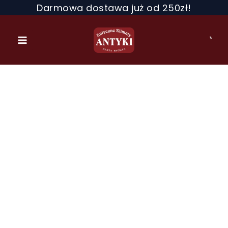
Przejdź
Darmowa dostawa już od 250zł!
do
treści