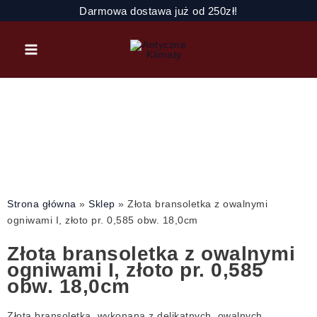
Przejdź
ilość
Darmowa dostawa już od 250zł!
do
Złota
treści
bransoletka
z
owalnymi
ogniwami
I,
złoto
pr.
0,585
obw.
18,0cm
Strona główna
»
Sklep
»
Złota bransoletka z owalnymi
ogniwami I, złoto pr. 0,585 obw. 18,0cm
Złota bransoletka z owalnymi
ogniwami I, złoto pr. 0,585
obw. 18,0cm
Złota bransoletka, wykonana z delikatnych, owalnych