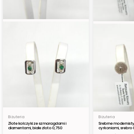
Biżuteria
Biżuteria
Złote kolczyki ze szmaragdami i
Srebrne modernisty
diamentami, białe złoto 0,750
cyrkoniami, srebro 