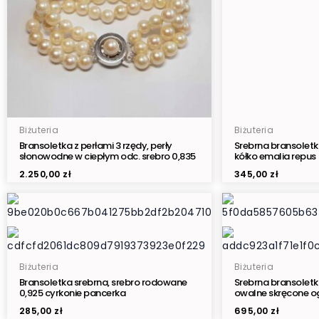
Biżuteria
Biżuteria
Bransoletka z perłami 3 rzędy, perły
Srebrna bransoletka
słonowodne w ciepłym odc. srebro 0,835
kółko emalia repus
2.250,00
zł
345,00
zł
Biżuteria
Biżuteria
Bransoletka srebrna, srebro rodowane
Srebrna bransoletka
0,925 cyrkonie pancerka
owalne skręcone o
285,00
zł
695,00
zł