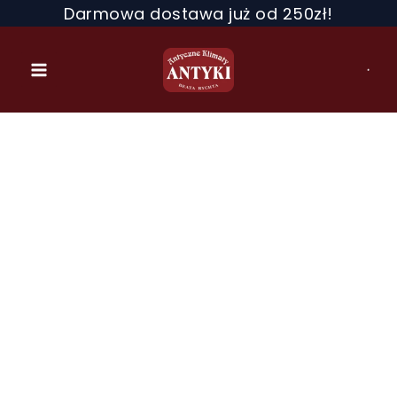
Przejdź
Darmowa dostawa już od 250zł!
do
treści