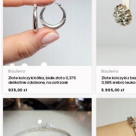
Biżuteria
Biżuteria
Złote kolczyki kółka, białe złoto 0,375
Złote kolczyki z bi
delikatnie zdobione, na zatrzask
0,585 srebro leuko
935,00
zł
5.995,00
zł