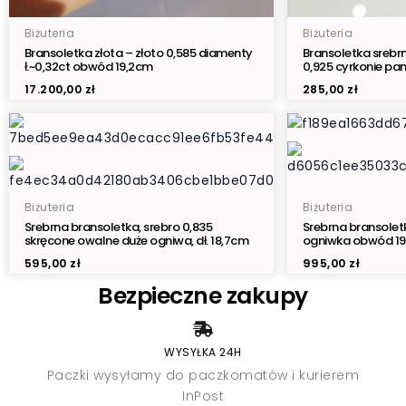
Biżuteria
Biżuteria
Bransoletka złota – złoto 0,585 diamenty
Bransoletka srebr
ł.~0,32ct obwód 19,2cm
0,925 cyrkonie pa
17.200,00
zł
285,00
zł
Biżuteria
Biżuteria
Srebrna bransoletka, srebro 0,835
Srebrna bransoletk
skręcone owalne duże ogniwa, dł. 18,7cm
ogniwka obwód 1
595,00
zł
995,00
zł
Bezpieczne zakupy
WYSYŁKA 24H
Paczki wysyłamy do paczkomatów i kurierem
InPost