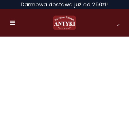
Przejdź
Darmowa dostawa już od 250zł!
do
treści