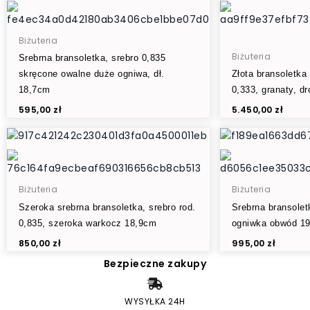
Biżuteria
Biżuteria
Srebrna bransoletka, srebro 0,835
skręcone owalne duże ogniwa, dł.
Złota bransoletka 
18,7cm
0,333, granaty, d
595,00
zł
5.450,00
zł
Biżuteria
Biżuteria
Szeroka srebrna bransoletka, srebro rod.
Srebrna bransolet
0,835, szeroka warkocz 18,9cm
ogniwka obwód 1
850,00
zł
995,00
zł
Bezpieczne zakupy
WYSYŁKA 24H