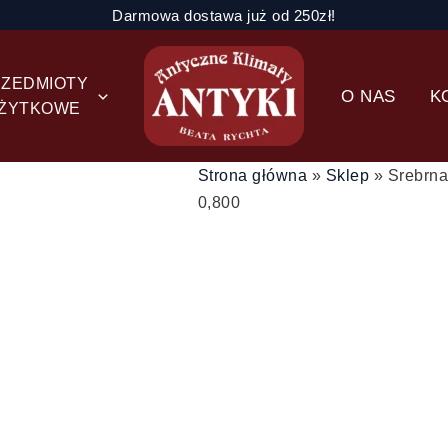
Darmowa dostawa już od 250zł!
ZEDMIOTY
O NAS
K
ŻYTKOWE
Strona główna
»
Sklep
»
Srebrna
0,800