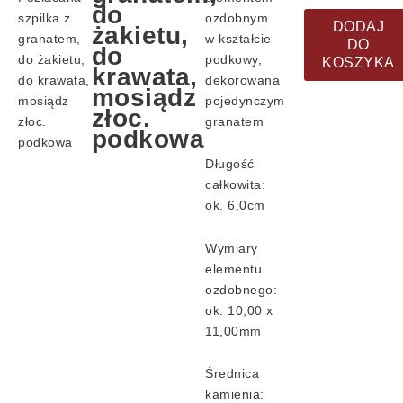
do
granatem,
szpilka z
ozdobnym
DODAJ
żakietu,
do
granatem,
w kształcie
DO
do
żakietu,
do żakietu,
podkowy,
KOSZYKA
krawata,
do
do krawata,
dekorowana
mosiądz
krawata,
mosiądz
pojedynczym
złoc.
mosiądz
złoc.
granatem
podkowa
złoc.
podkowa
podkowa
Długość
całkowita:
ok. 6,0cm
Wymiary
elementu
ozdobnego:
ok. 10,00 x
11,00mm
Średnica
kamienia: