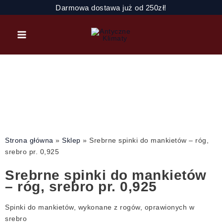
Przejdź
ilość
Darmowa dostawa już od 250zł!
do
Srebrne
treści
spinki
do
mankietów
-
róg,
srebro
pr.
0,925
Strona główna
»
Sklep
»
Srebrne spinki do mankietów – róg,
srebro pr. 0,925
Srebrne spinki do mankietów
– róg, srebro pr. 0,925
Spinki do mankietów, wykonane z rogów, oprawionych w
srebro