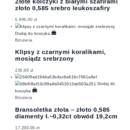
Złote kolczyki z białymi szafirami
złoto 0,585 srebro leukoszafiry
5.995,00
zł
Dodaj do koszyka
Biżuteria
Klipsy z czarnymi koralikami,
mosiądz srebrzony
235,00
zł
Dodaj do
koszyka
Biżuteria
Bransoletka złota – złoto 0,585
diamenty ł.~0,32ct obwód 19,2cm
17.200,00
zł