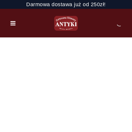
Przejdź
Darmowa dostawa już od 250zł!
do
treści