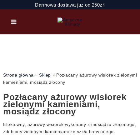
Przejdź
ilość
Darmowa dostawa już od 250zł!
do
Pozłacany
treści
ażurowy
wisiorek
zielonymi
kamieniami,
mosiądz
złocony
Strona główna
»
Sklep
»
Pozłacany ażurowy wisiorek zielonymi
kamieniami, mosiądz złocony
Pozłacany ażurowy wisiorek
zielonymi kamieniami,
mosiądz złocony
Efektowny, ażurowy wisiorek wykonany z mosiądzu złoconego,
zdobiony zielonymi kamieniami ze szkła barwionego