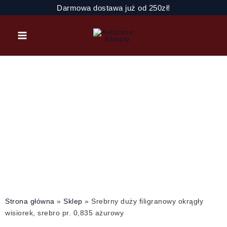
Przejdź
ilość
Darmowa dostawa już od 250zł!
do
Srebrny
treści
duży
filigranowy
okrągły
wisiorek,
srebro
pr.
0,835
ażurowy
Strona główna
»
Sklep
»
Srebrny duży filigranowy okrągły
wisiorek, srebro pr. 0,835 ażurowy