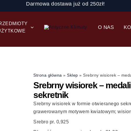
Darmowa dostawa już od 250zł!
RZEDMIOTY
O NAS
KO
UŻYTKOWE
Strona główna
»
Sklep
»
Srebrny wisiorek – meda
Srebrny wisiorek – medali
sekretnik
Srebrny wisiorek w formie otwieranego sekr
grawerowanym motywem kwiatowym; wisior
Srebro pr. 0,925