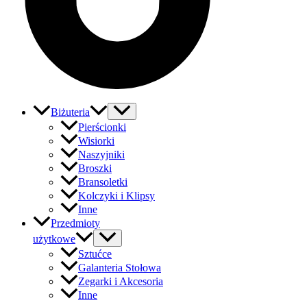
Biżuteria
Pierścionki
Wisiorki
Naszyjniki
Broszki
Bransoletki
Kolczyki i Klipsy
Inne
Przedmioty
użytkowe
Sztućce
Galanteria Stołowa
Zegarki i Akcesoria
Inne