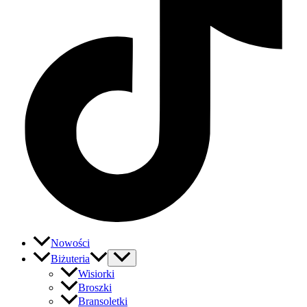
Nowości
Biżuteria
Wisiorki
Broszki
Bransoletki