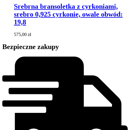
Srebrna bransoletka z cyrkoniami,
srebro 0,925 cyrkonie, owale obwód:
19,8
575,00
zł
Bezpieczne zakupy