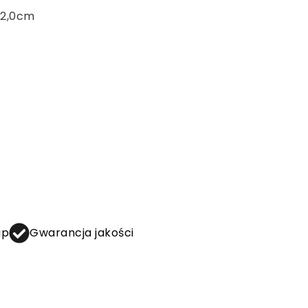
 2,0cm
up
Gwarancja jakości