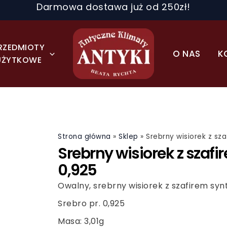
Darmowa dostawa już od 250zł!
RZEDMIOTY
O NAS
K
UŻYTKOWE
Strona główna
»
Sklep
»
Srebrny wisiorek z sz
Srebrny wisiorek z szaf
0,925
Owalny, srebrny wisiorek z szafirem sy
Srebro pr. 0,925
Masa: 3,01g