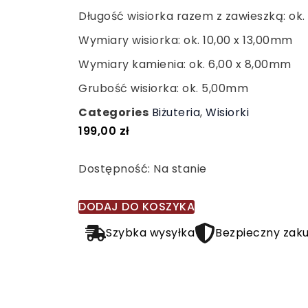
Długość wisiorka razem z zawieszką: ok.
Wymiary wisiorka: ok. 10,00 x 13,00mm
Wymiary kamienia: ok. 6,00 x 8,00mm
Grubość wisiorka: ok. 5,00mm
Categories
Biżuteria
,
Wisiorki
199,00
zł
ilość
Dostępność:
Na stanie
Srebrny
wisiorek
DODAJ DO KOSZYKA
z
Szybka wysyłka
Bezpieczny zak
szafirem
syntetycznym,
srebro
0,925