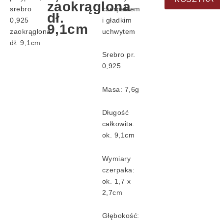
zaokrąglona
zaokrąglona
srebro
czerpakiem
dł.
dł.
0,925
i gładkim
9,1cm
9,1cm
zaokrąglona
uchwytem
dł. 9,1cm
Srebro pr.
0,925
Masa: 7,6g
Długość
całkowita:
ok. 9,1cm
Wymiary
czerpaka:
ok. 1,7 x
2,7cm
Głębokość: