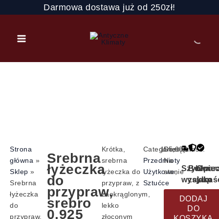
Przejdź
Darmowa dostawa już od 250zł!
do
treści
ilość
Strona
Krótka,
Categories
155,00
Dostępność:
zł
Srebrna
Srebrna
główna
»
srebrna
Przedmioty
Na
łyżeczka
Szybka
Bezpie
Gwar
łyżeczka
Sklep
»
łyżeczka do
Użytkowe
stanie
,
do
wysyłka
zakup
jakoś
do
Srebrna
przypraw, z
Sztućce
przypraw,
przypraw,
łyżeczka
zaokrąglonym,
DODAJ
srebro
srebro
do
lekko
DO
0,925
0,925
przypraw,
złoconym
KOSZYKA