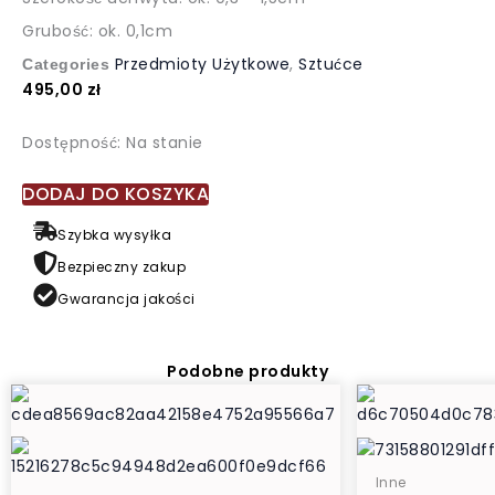
Grubość: ok. 0,1cm
Przedmioty Użytkowe
,
Sztućce
Categories
495,00
zł
ilość
Dostępność:
Na stanie
Srebrny,
krótki
DODAJ DO KOSZYKA
popychacz
Szybka wysyłka
-
pamiątka
Bezpieczny zakup
dla
Gwarancja jakości
dziecka,
srebro
0,925
Podobne produkty
Inne