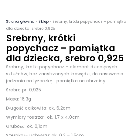
Strona główna
»
Sklep
»
Srebrny, krótki popychacz – pamiątka
dla dziecka, srebro 0,925
Srebrny, krótki
popychacz – pamiątka
dla dziecka, srebro 0,925
Srebrny, krótki popychacz – element dziecięcych
sztućców, bez zaostrzonych krawędzi, do nasuwania
jedzenia na łyżeczkę… pamiątka na chrzciny
Srebro pr. 0,925
Masa: 16,3g
Długość całkowita: ok. 6,2cm
Wymiary “ostrza”: ok. 1,7 x 4,0cm
Grubość: ok. 0,1cm
Szerokość uchwytu: ok. 0,3 – 1,5cm