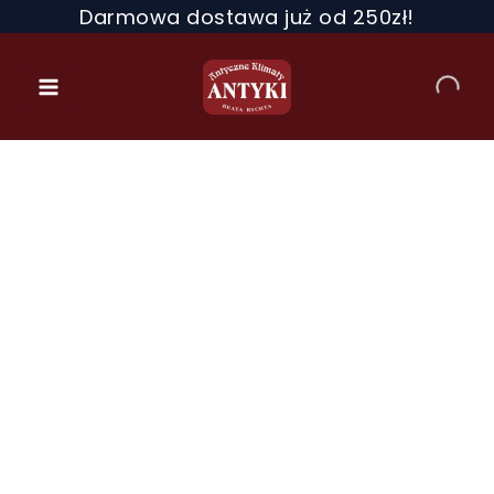
Przejdź
Darmowa dostawa już od 250zł!
do
treści