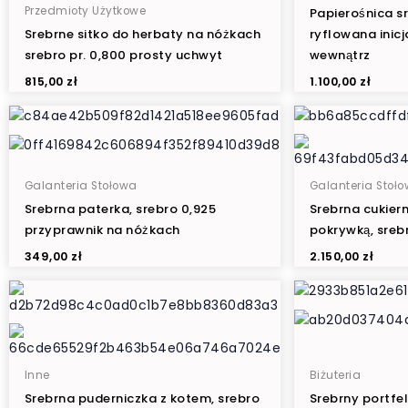
Przedmioty Użytkowe
Papierośnica sr
Srebrne sitko do herbaty na nóżkach
ryflowana inic
srebro pr. 0,800 prosty uchwyt
wewnątrz
815,00
zł
1.100,00
zł
Galanteria Stołowa
Galanteria Stoł
Srebrna paterka, srebro 0,925
Srebrna cukiern
przyprawnik na nóżkach
pokrywką, srebr
349,00
zł
2.150,00
zł
Inne
Biżuteria
Srebrna puderniczka z kotem, srebro
Srebrny portfel 