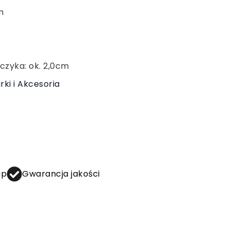
m
czyka: ok. 2,0cm
rki i Akcesoria
up
Gwarancja jakości