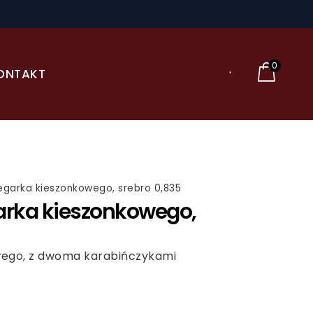
0
ONTAKT
egarka kieszonkowego, srebro 0,835
arka kieszonkowego,
wego, z dwoma karabińczykami