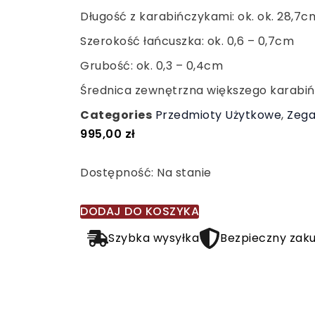
Długość z karabińczykami: ok. ok. 28,7c
Szerokość łańcuszka: ok. 0,6 – 0,7cm
Grubość: ok. 0,3 – 0,4cm
Średnica zewnętrzna większego karabiń
Categories
Przedmioty Użytkowe
,
Zega
995,00
zł
ilość
Dostępność:
Na stanie
Srebrna
dewizka
DODAJ DO KOSZYKA
do
Szybka wysyłka
Bezpieczny zak
zegarka
kieszonkowego,
srebro
0,835