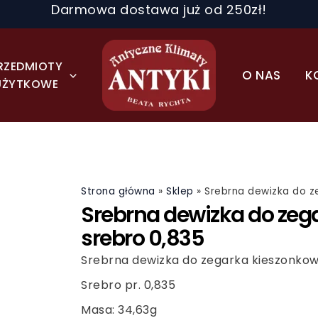
Darmowa dostawa już od 250zł!
RZEDMIOTY
O NAS
K
UŻYTKOWE
Strona główna
»
Sklep
»
Srebrna dewizka do z
Srebrna dewizka do zeg
srebro 0,835
Srebrna dewizka do zegarka kieszonko
Srebro pr. 0,835
Masa: 34,63g